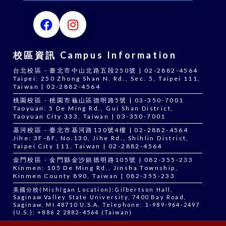
校區資訊 Campus Information
台北校區 - 臺北市中山北路五段250號 | 02-2882-4564
Taipei: 250 Zhong Shan N. Rd., Sec. 5, Taipei 111,
Taiwan | 02-2882-4564
桃園校區 - 桃園市龜山區德明路5號 | 03-350-7001
Taoyuan: 5 De Ming Rd., Gui Shan District,
Taoyuan City 333, Taiwan | 03-350-7001
基河校區 - 臺北市基河路130號4樓 | 02-2882-4564
Jihe: 3F-8F, No.130, Jihe Rd., Shihlin District,
Taipei City 111, Taiwan | 02-2882-4564
金門校區 - 金門縣金沙鎮德明路105號 | 082-355-233
Kinmen: 105 De Ming Rd., Jinsha Township,
Kinmen County 890, Taiwan | 082-355-233
美國分校(Michigan Location):Gilbertson Hall,
Saginaw Valley State University, 7400 Bay Road,
Saginaw, MI 48710 U.S.A. Telephone: 1-989-964-2497
(U.S.); +886 2 2882-4564 (Taiwan)