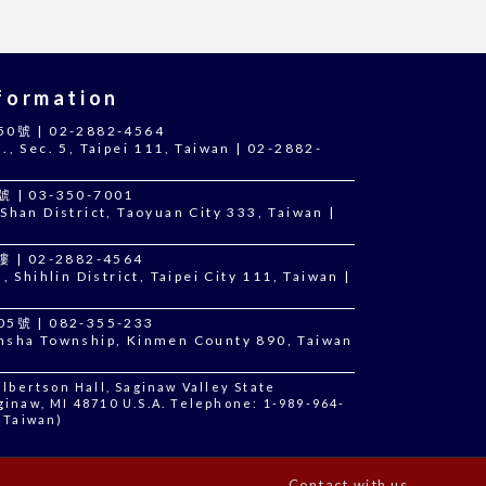
ormation
 | 02-2882-4564
., Sec. 5, Taipei 111, Taiwan | 02-2882-
 03-350-7001
Shan District, Taoyuan City 333, Taiwan |
 02-2882-4564
, Shihlin District, Taipei City 111, Taiwan |
 | 082-355-233
insha Township, Kinmen County 890, Taiwan
bertson Hall, Saginaw Valley State
ginaw, MI 48710 U.S.A. Telephone: 1-989-964-
 (Taiwan)
Contact with us