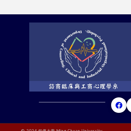
© 2024 銘傳大學 Ming Chuan University