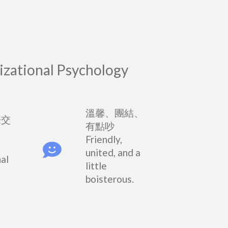
nizational Psychology
溫馨、團結、
際交
有點吵
Friendly,
united, and a
nal
little
boisterous.