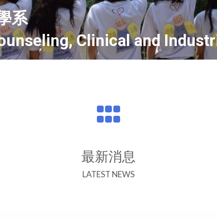
學系
nseling, Clinical and Industr
最新消息
LATEST NEWS