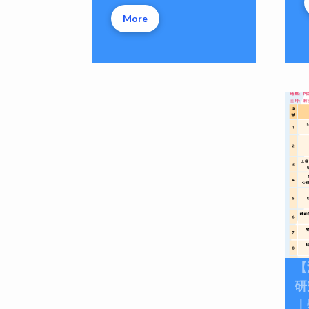
More
【
研
｜