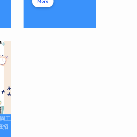
More
床與工
班招