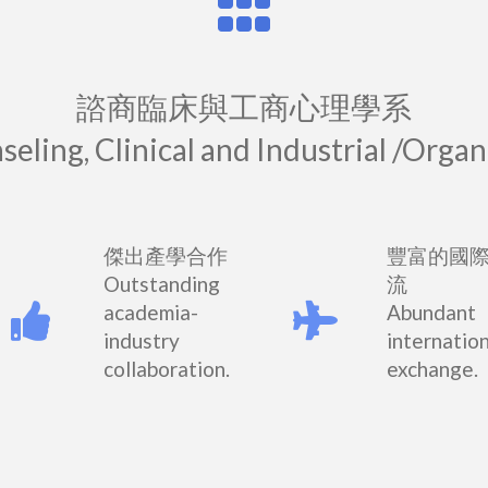
諮商臨床與工商心理學系
ling, Clinical and Industrial /Orga
傑出產學合作
豐富的國
Outstanding
流
academia-
Abundant
industry
internatio
collaboration.
exchange.