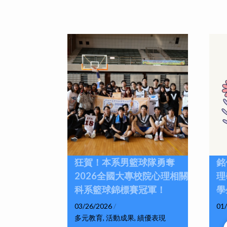
狂賀！本系男籃球隊勇奪
銘
2026全國大專校院心理相關
理
科系籃球錦標賽冠軍！
學
03/26/2026
/
01
多元教育
,
活動成果
,
績優表現