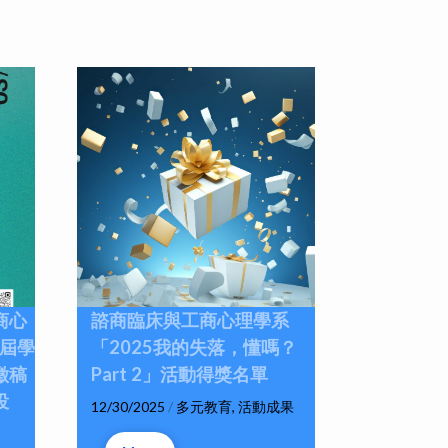
商心
諮商臨床與工商心理學系
一屆學
「2025我的失落，懂嗎？
徵稿
Part 2」活動得獎名單
投
12/30/2025
/
多元教育
,
活動成果