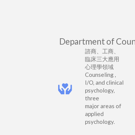
Department of Counse
諮商、工商、
臨床三大應用
心理學領域
Counseling ,
I/O, and clinical
psychology,
three
major areas of
applied
psychology.