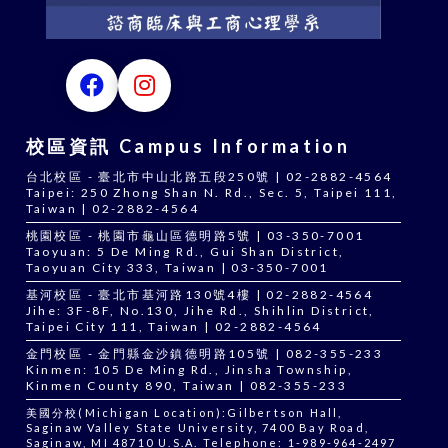
校區資訊 Campus Information
台北校區 - 臺北市中山北路五段250號 | 02-2882-4564
Taipei: 250 Zhong Shan N. Rd., Sec. 5, Taipei 111,
Taiwan | 02-2882-4564
桃園校區 - 桃園市龜山區德明路5號 | 03-350-7001
Taoyuan: 5 De Ming Rd., Gui Shan District,
Taoyuan City 333, Taiwan | 03-350-7001
基河校區 - 臺北市基河路130號4樓 | 02-2882-4564
Jihe: 3F-8F, No.130, Jihe Rd., Shihlin District,
Taipei City 111, Taiwan | 02-2882-4564
金門校區 - 金門縣金沙鎮德明路105號 | 082-355-233
Kinmen: 105 De Ming Rd., Jinsha Township,
Kinmen County 890, Taiwan | 082-355-233
美國分校(Michigan Location):Gilbertson Hall,
Saginaw Valley State University, 7400 Bay Road,
Saginaw, MI 48710 U.S.A. Telephone: 1-989-964-2497