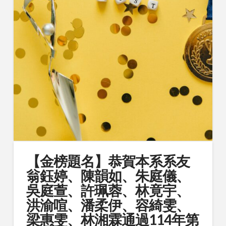
【金榜題名】恭賀本系系友
翁鈺婷、陳韻如、朱庭儀、
吳庭萱、許珮蓉、林竟宇、
洪渝喧、潘柔伊、容綺雯、
梁惠雯、林湘霖通過114年第