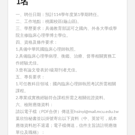
1名
一、聘任日期：預計114學年度第1學期聘任。
二、工作地點：桃園校區(龜山區)。
三、學歷要求：具備教育部認可之國內、外各大學或學
院主修臨床心理學博士學位。
四、資格及條件要求：
1.具備中華民國臨床心理師執照。
2.具備臨床心理學病理、衡鑑、治療、督導相關實務工
作經驗尤佳。
3.曾有論文發表於I級期刊者尤佳。
五、專長要求：
1.可任教科目領域：國內臨床心理師執照考試所需相關
課程。
2.專業或實務經驗符合課程所需之相關佐證資料。
六、檢附應徵資料：
請以電子檔（PDF合併）傳送至hsinyi@mail.mcu.edu.tw
葉欣怡秘書並以掛號寄出以下資料（中、英皆可，紙本
應徵資料恕不退還；電子檔傳送，信件主旨請註明應徵
單位及職稱）：