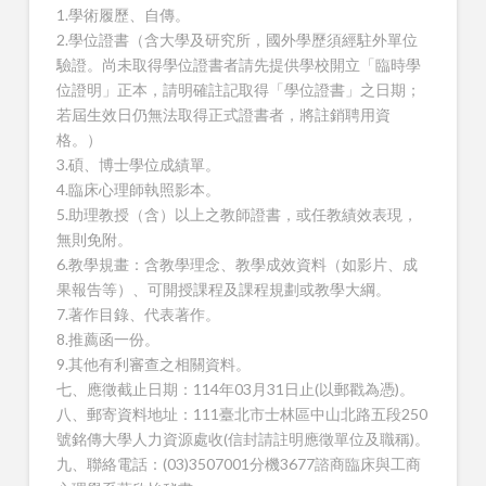
1.學術履歷、自傳。
2.學位證書（含大學及研究所，國外學歷須經駐外單位
驗證。尚未取得學位證書者請先提供學校開立「臨時學
位證明」正本，請明確註記取得「學位證書」之日期；
若屆生效日仍無法取得正式證書者，將註銷聘用資
格。）
3.碩、博士學位成績單。
4.臨床心理師執照影本。
5.助理教授（含）以上之教師證書，或任教績效表現，
無則免附。
6.教學規畫：含教學理念、教學成效資料（如影片、成
果報告等）、可開授課程及課程規劃或教學大綱。
7.著作目錄、代表著作。
8.推薦函一份。
9.其他有利審查之相關資料。
七、應徵截止日期：114年03月31日止(以郵戳為憑)。
八、郵寄資料地址：111臺北市士林區中山北路五段250
號銘傳大學人力資源處收(信封請註明應徵單位及職稱)。
九、聯絡電話：(03)3507001分機3677諮商臨床與工商